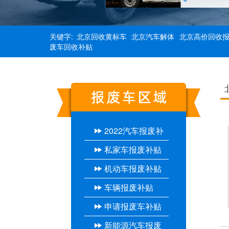
关键字:
北京回收黄标车
北京汽车解体
北京高价回收
废车回收补贴
2022汽车报废补
私家车报废补贴
贴
机动车报废补贴
车辆报废补贴
申请报废车补贴
新能源汽车报废
流程