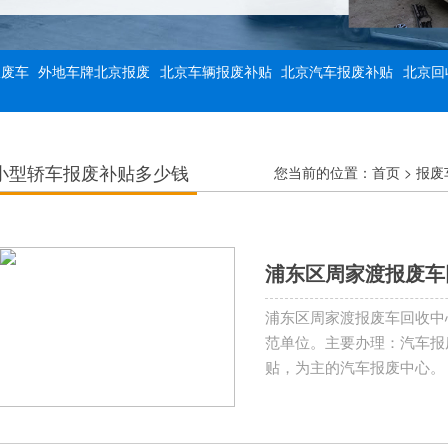
报废车
外地车牌北京报废
北京车辆报废补贴
北京汽车报废补贴
北京回
小型轿车报废补贴多少钱
您当前的位置：
首页
>
报废
浦东区周家渡报废车
浦东区周家渡报废车回收中
范单位。主要办理：汽车报
贴，为主的汽车报废中心。