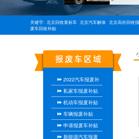
关键字:
北京回收黄标车
北京汽车解体
北京高价回收
废车回收补贴
2022汽车报废补
私家车报废补贴
贴
机动车报废补贴
车辆报废补贴
申请报废车补贴
新能源汽车报废
流程