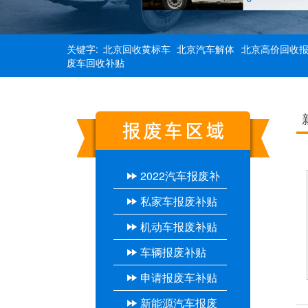
关键字:
北京回收黄标车
北京汽车解体
北京高价回收
废车回收补贴
2022汽车报废补
私家车报废补贴
贴
机动车报废补贴
车辆报废补贴
申请报废车补贴
新能源汽车报废
流程