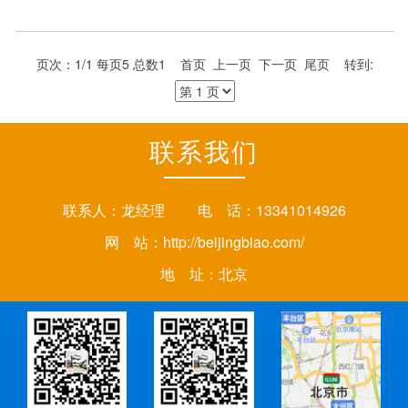
废大巴车回收主要面对的车辆就是报废大巴车，在过去的
几年当中共办理报废大巴车六千余辆，得到了车主一致好
评，诚信高效也一直是长桥报废大巴车回收网点的服务宗
页次：1/1 每页5 总数1 首页 上一页 下一页 尾页 转到:
旨。
联系我们
联系人：龙经理 电 话：13341014926
网 站：
http://beijingbiao.com/
地 址：北京