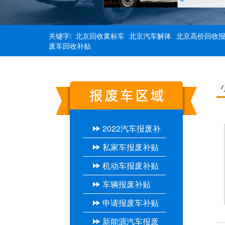
关键字:
北京回收黄标车
北京汽车解体
北京高价回收
废车回收补贴
2022汽车报废补
私家车报废补贴
贴
机动车报废补贴
车辆报废补贴
申请报废车补贴
新能源汽车报废
流程